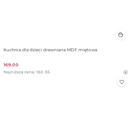
Kuchnia dla dzieci drewniana MDF miętowa
169.00
Cena
Najniższa
Najniższa cena:
160.55
promocyjna:
cena
z
30
dni
przed
obniżką