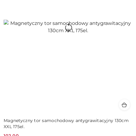
Magnetyczny tor samochodowy antygrawitacyjny 130cm
XXL 175el.
102.00