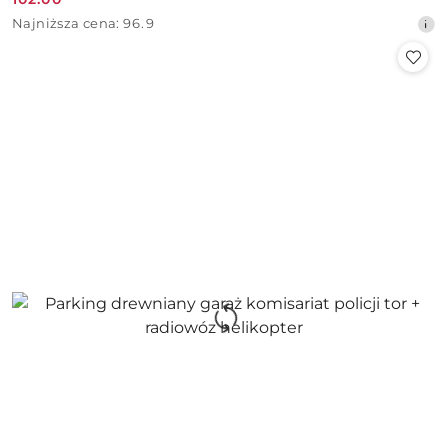
Cena
Najniższa
Najniższa cena:
96.9
promocyjna:
cena
z
30
dni
przed
obniżką