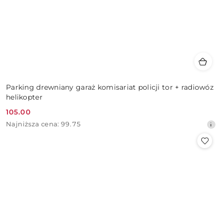
Parking drewniany garaż komisariat policji tor + radiowóz
helikopter
105.00
Cena
Najniższa
Najniższa cena:
99.75
promocyjna:
cena
z
30
dni
przed
obniżką