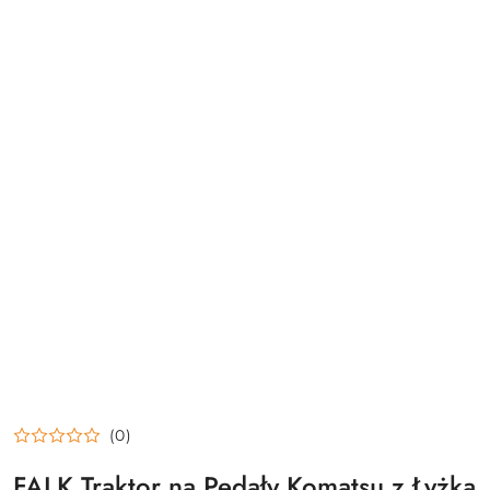
(0)
FALK Traktor na Pedały Komatsu z Łyżką