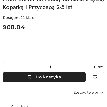
Koparką i Przyczepą 2-5 lat
Dostępność:
Mało
cena:
908.84
Ilość
szt.
Do koszyka
Zostaw telefon
Dostępność
Wysyłka w