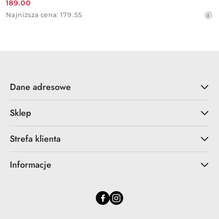
189.00
Cena
Najniższa
Najniższa cena:
179.55
promocyjna:
cena
z
30
dni
przed
obniżką
Dane adresowe
Sklep
Strefa klienta
Informacje