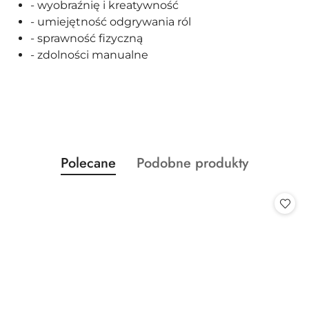
- wyobraźnię i kreatywność
- umiejętność odgrywania ról
- sprawność fizyczną
- zdolności manualne
Produkty
Produkty
Polecane
Podobne produkty
Pomiń karuzelę produktów
o
o
statusie:
statusie: