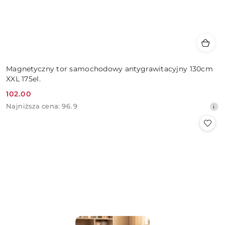
Magnetyczny tor samochodowy antygrawitacyjny 130cm
XXL 175el.
102.00
Cena
Najniższa
Najniższa cena:
96.9
promocyjna:
cena
z
30
dni
przed
obniżką