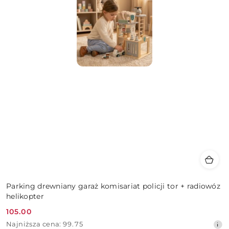
Parking drewniany garaż komisariat policji tor + radiowóz
helikopter
105.00
Cena
Najniższa
Najniższa cena:
99.75