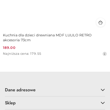
Kuchnia dla dzieci drewniana MDF LULILO RETRO
akcesoria 73cm
189.00
Cena
Najniższa
Najniższa cena:
179.55
promocyjna:
cena
z
30
dni
przed
obniżką
Dane adresowe
Sklep