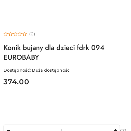
(0)
Konik bujany dla dzieci fdrk 094
EUROBABY
Dostępność:
Duża dostępność
cena:
374.00
Ilość
szt.