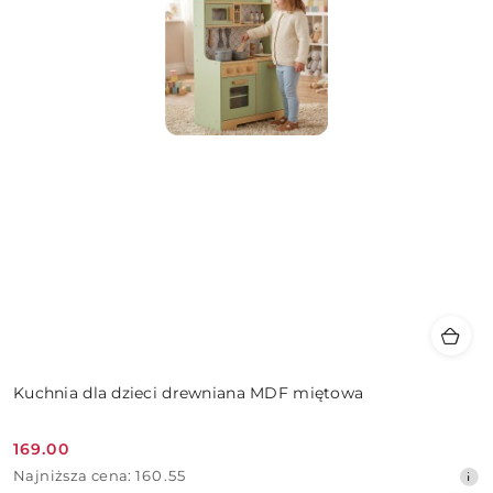
Kuchnia dla dzieci drewniana MDF miętowa
169.00
Cena
Najniższa
Najniższa cena:
160.55
promocyjna: