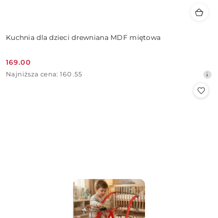
Kuchnia dla dzieci drewniana MDF miętowa
169.00
Cena
Najniższa
Najniższa cena:
160.55
promocyjna:
cena
z
30
dni
przed
obniżką