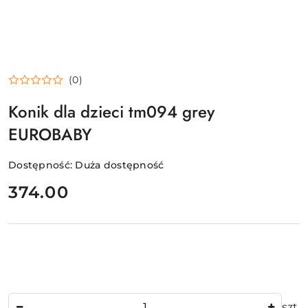
(0)
Konik dla dzieci tm094 grey
EUROBABY
Dostępność:
Duża dostępność
cena:
374.00
Ilość
szt.