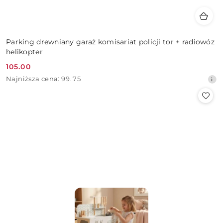
Parking drewniany garaż komisariat policji tor + radiowóz
helikopter
105.00
Cena
Najniższa
Najniższa cena:
99.75
promocyjna:
cena
z
30
dni
przed
obniżką