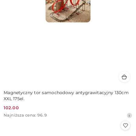
Magnetyczny tor samochodowy antygrawitacyjny 130cm
XXL 175el.
102.00
Cena
Najniższa
Najniższa cena:
96.9
promocyjna:
cena
z
30