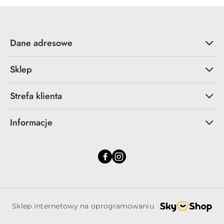
dni
przed
obniżką
Dane adresowe
Sklep
Strefa klienta
Informacje
Sklep internetowy na oprogramowaniu