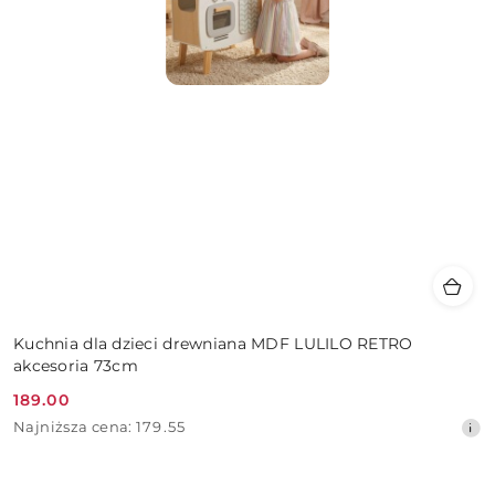
Kuchnia dla dzieci drewniana MDF LULILO RETRO
akcesoria 73cm
189.00
Cena
Najniższa
Najniższa cena:
179.55
promocyjna:
cena
z
30