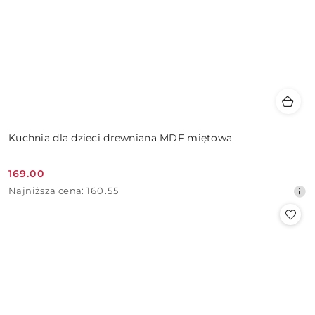
Kuchnia dla dzieci drewniana MDF miętowa
169.00
Cena
Najniższa
Najniższa cena:
160.55
promocyjna:
cena
z
30
dni
przed
obniżką