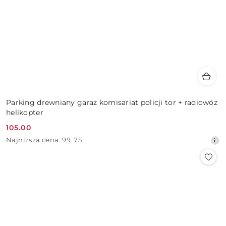
Parking drewniany garaż komisariat policji tor + radiowóz
helikopter
105.00
Cena
Najniższa
Najniższa cena:
99.75
promocyjna:
cena
z
30
dni
przed
obniżką