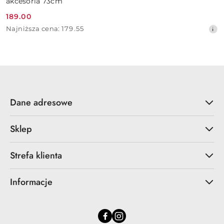
akcesoria 73cm
189.00
Cena
Najniższa
Najniższa cena:
179.55
promocyjna:
cena
z
30
dni
przed
obniżką
Dane adresowe
Sklep
Strefa klienta
Informacje