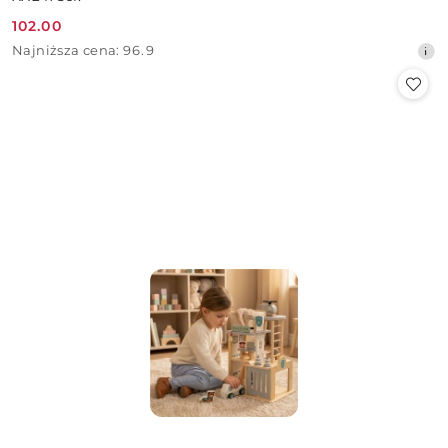
102.00
Cena
Najniższa
Najniższa cena:
96.9
promocyjna:
cena
z
30
dni
przed
obniżką