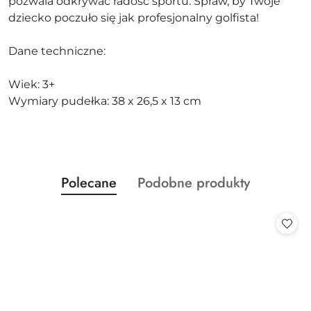
pozwala odkrywać radość sportu. Spraw, by Twoje
dziecko poczuło się jak profesjonalny golfista!
Dane techniczne:
Wiek: 3+
Wymiary pudełka: 38 x 26,5 x 13 cm
Produkty
Produkty
Polecane
Podobne produkty
Pomiń karuzelę produktów
o
o
statusie:
statusie: