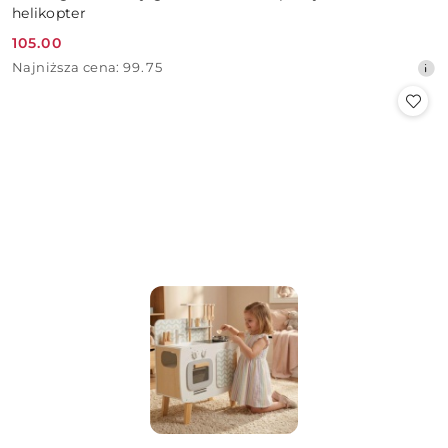
helikopter
105.00
Cena
Najniższa
Najniższa cena:
99.75
promocyjna:
cena
z
30
dni
przed
obniżką