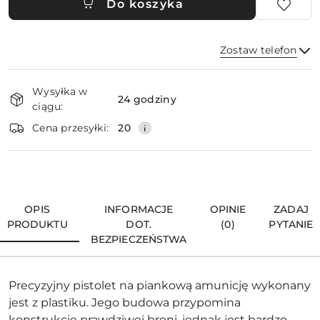
Do koszyka
Zostaw telefon
Dostępność
Wysyłka w
i
24 godziny
ciągu:
dostawa
Wyślij
Cena przesyłki:
20
OPIS
INFORMACJE
OPINIE
ZADAJ
PRODUKTU
DOT.
(0)
PYTANIE
BEZPIECZEŃSTWA
Precyzyjny pistolet na piankową amunicję wykonany
jest z plastiku. Jego budowa przypomina
konstrukcję prawdziwej broni, jednak jest bardzo