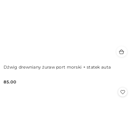
Dźwig drewniany żuraw port morski + statek auta
85.00
Cena: