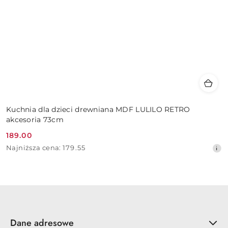
Kuchnia dla dzieci drewniana MDF LULILO RETRO
akcesoria 73cm
189.00
Cena
Najniższa
Najniższa cena:
179.55
promocyjna:
cena
z
30
dni
przed
obniżką
Dane adresowe