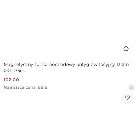
Magnetyczny tor samochodowy antygrawitacyjny 130cm
XXL 175el.
102.00
Cena
Najniższa
Najniższa cena:
96.9
promocyjna:
cena
z
30
dni
przed
obniżką