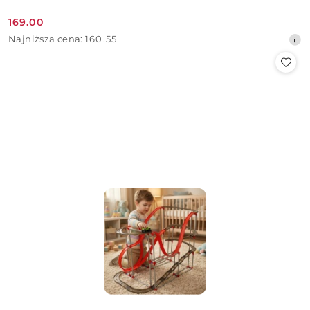
169.00
Cena
Najniższa
Najniższa cena:
160.55
promocyjna:
cena
z
30
dni
przed
obniżką