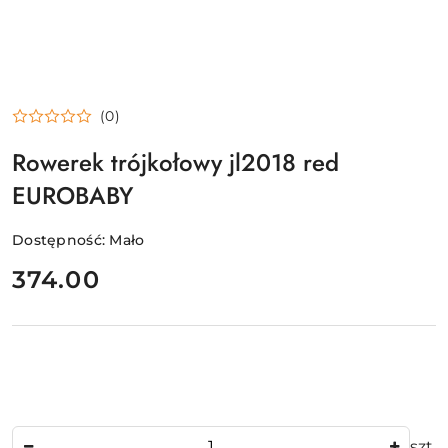
(0)
Rowerek trójkołowy jl2018 red
EUROBABY
Dostępność:
Mało
cena:
374.00
Ilość
szt.