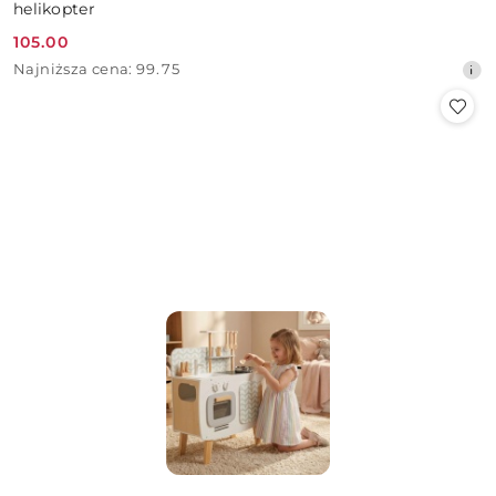
helikopter
105.00
Cena
Najniższa
Najniższa cena:
99.75
promocyjna:
cena
z
30
dni
przed
obniżką