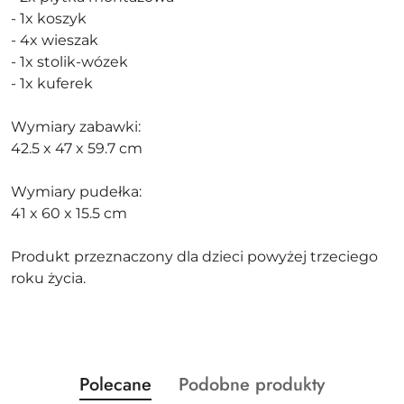
- 1x koszyk
- 4x wieszak
- 1x stolik-wózek
- 1x kuferek
Wymiary zabawki:
42.5 x 47 x 59.7 cm
Wymiary pudełka:
41 x 60 x 15.5 cm
Produkt przeznaczony dla dzieci powyżej trzeciego
roku życia.
Produkty
Produkty
Polecane
Podobne produkty
Pomiń karuzelę produktów