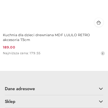
Kuchnia dla dzieci drewniana MDF LULILO RETRO
akcesoria 73cm
189.00
Cena
Najniższa
Najniższa cena:
179.55
promocyjna:
cena
z
30
dni
przed
obniżką
Dane adresowe
Sklep