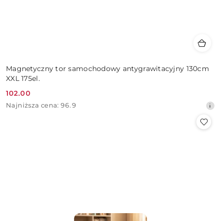
Magnetyczny tor samochodowy antygrawitacyjny 130cm
XXL 175el.
102.00
Cena
Najniższa
Najniższa cena:
96.9
promocyjna:
cena
z
30
dni
przed
obniżką