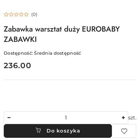
(0)
Zabawka warsztat duży EUROBABY
ZABAWKI
Dostępność:
Średnia dostępność
cena:
236.00
Ilość
szt.
Do koszyka