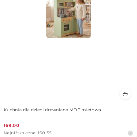
Kuchnia dla dzieci drewniana MDF miętowa
169.00
Cena
Najniższa
Najniższa cena:
160.55
promocyjna: