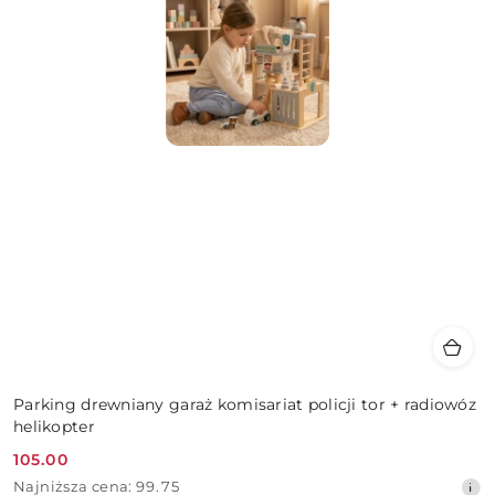
Parking drewniany garaż komisariat policji tor + radiowóz
helikopter
105.00
Cena
Najniższa
Najniższa cena:
99.75