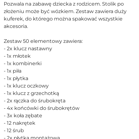
Pozwala na zabawę dziecka z rodzicem. Stolik po
złożeniu może być wózkiem. Zestaw zawiera duży
kuferek, do którego można spakować wszystkie
akcesoria.
Zestaw 50 elementowy zawiera:
- 2x klucz nastawny
- 1x młotek
- 1x kombinerki
- 1x piła
- 1x płytka
- 1x klucz oczkowy
- 1x klucz z grzechotką
- 2x rączka do śrubokręta
- 4x końcówki do śrubokrętów
- 3x koła zębate
- 12 nakrętek
- 12 śrub
- 2x płytka montażowa